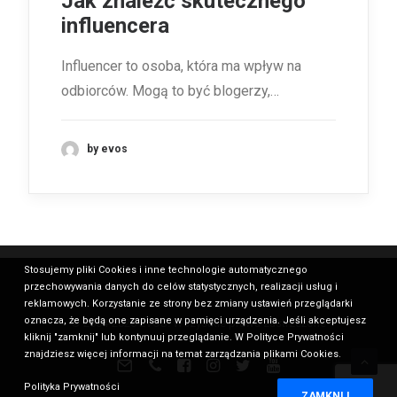
Jak znaleźć skutecznego
influencera
Influencer to osoba, która ma wpływ na
odbiorców. Mogą to być blogerzy,…
by evos
Stosujemy pliki Cookies i inne technologie automatycznego
przechowywania danych do celów statystycznych, realizacji usług i
reklamowych. Korzystanie ze strony bez zmiany ustawień przeglądarki
oznacza, że będą one zapisane w pamięci urządzenia. Jeśli akceptujesz
© 2004-2026 EVOS. Wszystkie prawa zastrzeżone
kliknij "zamknij" lub kontynuuj przeglądanie. W Polityce Prywatności
znajdziesz więcej informacji na temat zarządzania plikami Cookies.
Polityka Prywatności
ZAMKNIJ