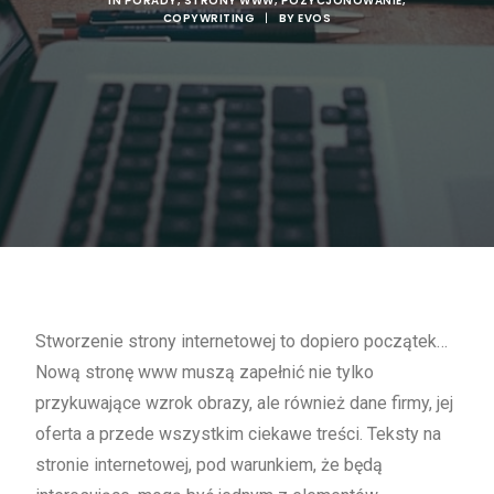
IN
PORADY
,
STRONY WWW
,
POZYCJONOWANIE
,
COPYWRITING
|
BY
EVOS
Stworzenie strony internetowej to dopiero początek…
Nową stronę www muszą zapełnić nie tylko
przykuwające wzrok obrazy, ale również dane firmy, jej
oferta a przede wszystkim ciekawe treści. Teksty na
stronie internetowej, pod warunkiem, że będą