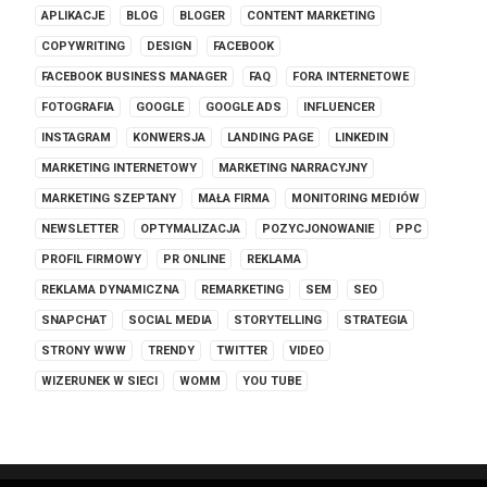
APLIKACJE
BLOG
BLOGER
CONTENT MARKETING
COPYWRITING
DESIGN
FACEBOOK
FACEBOOK BUSINESS MANAGER
FAQ
FORA INTERNETOWE
FOTOGRAFIA
GOOGLE
GOOGLE ADS
INFLUENCER
INSTAGRAM
KONWERSJA
LANDING PAGE
LINKEDIN
MARKETING INTERNETOWY
MARKETING NARRACYJNY
MARKETING SZEPTANY
MAŁA FIRMA
MONITORING MEDIÓW
NEWSLETTER
OPTYMALIZACJA
POZYCJONOWANIE
PPC
PROFIL FIRMOWY
PR ONLINE
REKLAMA
REKLAMA DYNAMICZNA
REMARKETING
SEM
SEO
SNAPCHAT
SOCIAL MEDIA
STORYTELLING
STRATEGIA
STRONY WWW
TRENDY
TWITTER
VIDEO
WIZERUNEK W SIECI
WOMM
YOU TUBE