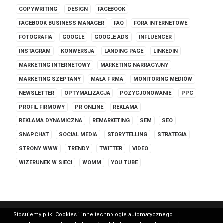
COPYWRITING
DESIGN
FACEBOOK
FACEBOOK BUSINESS MANAGER
FAQ
FORA INTERNETOWE
FOTOGRAFIA
GOOGLE
GOOGLE ADS
INFLUENCER
INSTAGRAM
KONWERSJA
LANDING PAGE
LINKEDIN
MARKETING INTERNETOWY
MARKETING NARRACYJNY
MARKETING SZEPTANY
MAŁA FIRMA
MONITORING MEDIÓW
NEWSLETTER
OPTYMALIZACJA
POZYCJONOWANIE
PPC
PROFIL FIRMOWY
PR ONLINE
REKLAMA
REKLAMA DYNAMICZNA
REMARKETING
SEM
SEO
SNAPCHAT
SOCIAL MEDIA
STORYTELLING
STRATEGIA
STRONY WWW
TRENDY
TWITTER
VIDEO
WIZERUNEK W SIECI
WOMM
YOU TUBE
Stosujemy pliki Cookies i inne technologie automatycznego